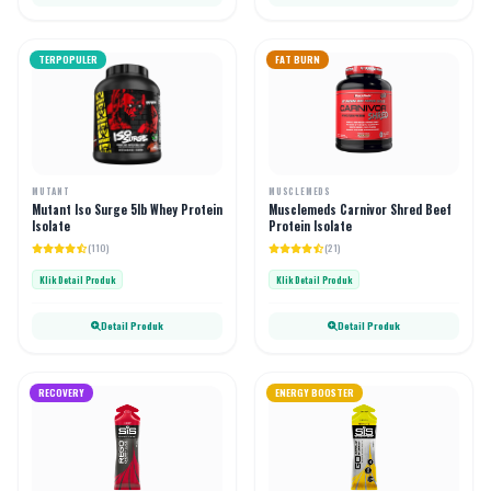
TERPOPULER
FAT BURN
MUTANT
MUSCLEMEDS
Mutant Iso Surge 5lb Whey Protein
Musclemeds Carnivor Shred Beef
Isolate
Protein Isolate
(110)
(21)
Klik Detail Produk
Klik Detail Produk
Detail Produk
Detail Produk
RECOVERY
ENERGY BOOSTER