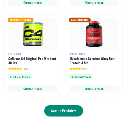
Detail Produk
Detail Produk
EXPLOSIVE ENERGY
ANABOLIC BEEF
CELLUCOR
MUSCLEMEDS
Cellucor C4 Original Pre-Workout
Musclemeds Carnivor Whey Beef
30 Srv
Protein 4.5lb
(85)
(44)
Klik Detail Produk
Klik Detail Produk
Detail Produk
Detail Produk
Semua Produk