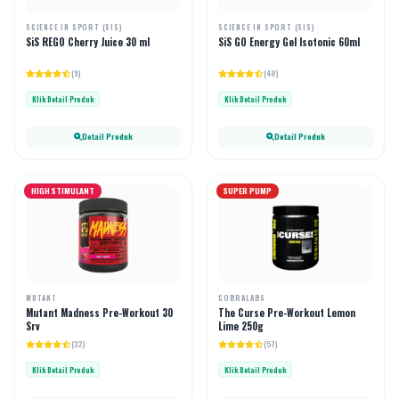
SCIENCE IN SPORT (SIS)
SCIENCE IN SPORT (SIS)
SiS REGO Cherry Juice 30 ml
SiS GO Energy Gel Isotonic 60ml
(9)
(48)
Klik Detail Produk
Klik Detail Produk
Detail Produk
Detail Produk
HIGH STIMULANT
SUPER PUMP
MUTANT
COBRALABS
Mutant Madness Pre-Workout 30
The Curse Pre-Workout Lemon
Srv
Lime 250g
(32)
(57)
Klik Detail Produk
Klik Detail Produk