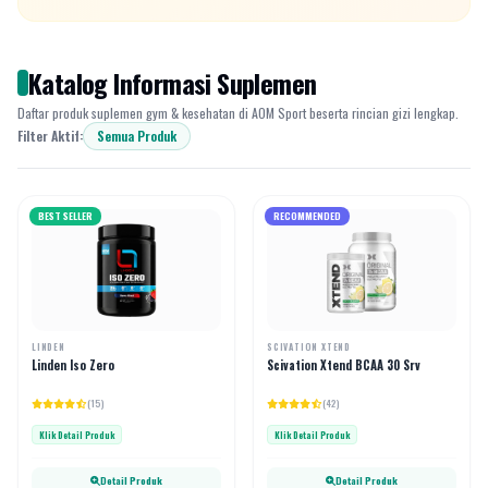
Katalog Informasi Suplemen
Daftar produk suplemen gym & kesehatan di AOM Sport beserta rincian gizi lengkap.
Filter Aktif:
Semua Produk
BEST SELLER
RECOMMENDED
LINDEN
SCIVATION XTEND
Linden Iso Zero
Scivation Xtend BCAA 30 Srv
(15)
(42)
Klik Detail Produk
Klik Detail Produk
Detail Produk
Detail Produk