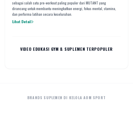
sebagai salah satu pre-workout paling populer dari MUTANT yang
dirancang untuk membantu meningkatkan energi, fokus mental, stamina,
dan performa latihan secara keseluruhan.
Lihat Detail
VIDEO EDUKASI GYM & SUPLEMEN TERPOPULER
PANDUAN ENERGI
MASSA OTOT
SIS Energy Gel Asli vs Palsu
Kenapa Massa Otot
ULASAN BRAND
ISO ZERO
Kelebihan Mutant Iso Surge
Berkurang?
Cara lain menikmati Iso Zero
BRANDS SUPLEMEN DI KELOLA AOM SPORT