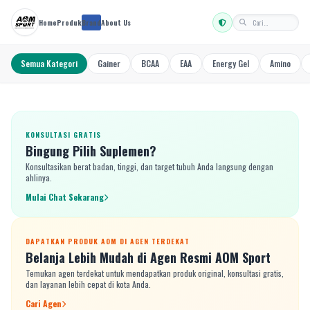
Home
Produk
Brand
About Us
Semua Kategori
Gainer
BCAA
EAA
Energy Gel
Amino
REKOMENDASI BULAN INI
KONSULTASI GRATIS
Bingung Pilih Suplemen?
Konsultasikan berat badan, tinggi, dan target tubuh Anda langsung dengan
ahlinya.
Mulai Chat Sekarang
DAPATKAN PRODUK AOM DI AGEN TERDEKAT
Belanja Lebih Mudah di Agen Resmi AOM Sport
Temukan agen terdekat untuk mendapatkan produk original, konsultasi gratis,
dan layanan lebih cepat di kota Anda.
Cari Agen